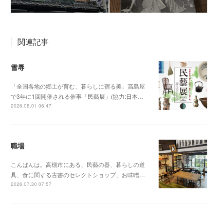
関連記事
雪辱
「全国各地の郷土が育む、暮らしに宿る美」高島屋
で3年に1回開催される催事「民藝展」(協力:日本…
2026.08.01 06:47
職場
こんばんは。高槻市にある、民藝の器、暮らしの道
具、食に関する古書のセレクトショップ、お味噌…
2026.07.30 07:57