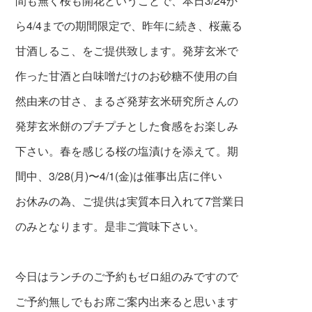
間も無く桜も開花ということで、本日3/24か
ら4/4までの期間限定で、昨年に続き、桜薫る
甘酒しるこ、をご提供致します。発芽玄米で
作った甘酒と白味噌だけのお砂糖不使用の自
然由来の甘さ、まるざ発芽玄米研究所さんの
発芽玄米餅のプチプチとした食感をお楽しみ
下さい。春を感じる桜の塩漬けを添えて。期
間中、3/28(月)〜4/1(金)は催事出店に伴い
お休みの為、ご提供は実質本日入れて7営業日
のみとなります。是非ご賞味下さい。
今日はランチのご予約もゼロ組のみですので
ご予約無しでもお席ご案内出来ると思います