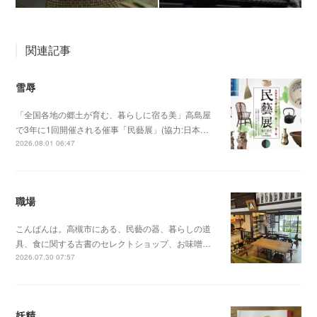
関連記事
雪辱
「全国各地の郷土が育む、暮らしに宿る美」高島屋
で3年に1回開催される催事「民藝展」(協力:日本…
2026.08.01 06:47
職場
こんばんは。高槻市にある、民藝の器、暮らしの道
具、食に関する古書のセレクトショップ、お味噌…
2026.07.30 07:57
妖精