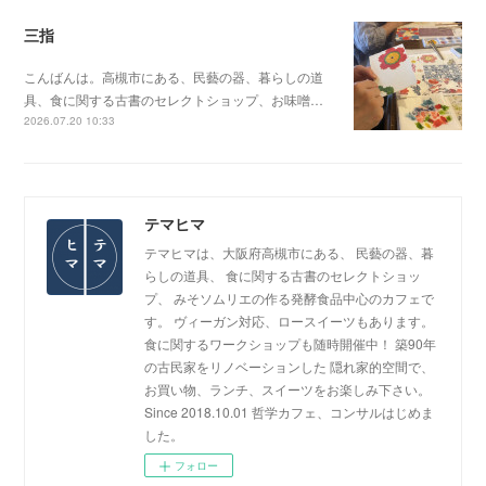
三指
こんばんは。高槻市にある、民藝の器、暮らしの道
具、食に関する古書のセレクトショップ、お味噌…
2026.07.20 10:33
テマヒマ
テマヒマは、大阪府高槻市にある、 民藝の器、暮
らしの道具、 食に関する古書のセレクトショッ
プ、 みそソムリエの作る発酵食品中心のカフェで
す。 ヴィーガン対応、ロースイーツもあります。
食に関するワークショップも随時開催中！ 築90年
の古民家をリノベーションした 隠れ家的空間で、
お買い物、ランチ、スイーツをお楽しみ下さい。
Since 2018.10.01 哲学カフェ、コンサルはじめま
した。
フォロー