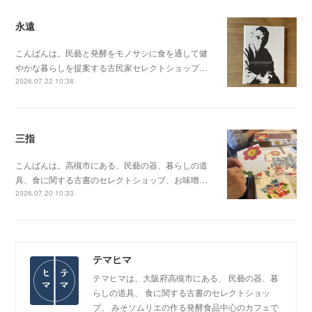
永遠
こんばんは。民藝と発酵をモノサシに食を通して健
やかな暮らしを提案する古民家セレクトショップ…
2026.07.22 10:38
三指
こんばんは。高槻市にある、民藝の器、暮らしの道
具、食に関する古書のセレクトショップ、お味噌…
2026.07.20 10:33
テマヒマ
テマヒマは、大阪府高槻市にある、 民藝の器、暮
らしの道具、 食に関する古書のセレクトショッ
プ、 みそソムリエの作る発酵食品中心のカフェで