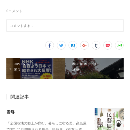
0
コメント
2022.05.25 06:44
2022.05.22 01:21
老兵
終身
関連記事
雪辱
「全国各地の郷土が育む、暮らしに宿る美」高島屋
で3年に1回開催される催事「民藝展」(協力:日本…