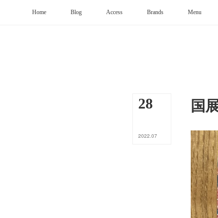
Home
Blog
Access
Brands
Menu
国
28
2022
.
07