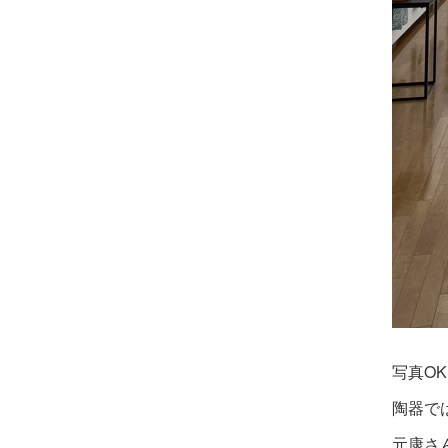
写真O
陶器で
元康さ