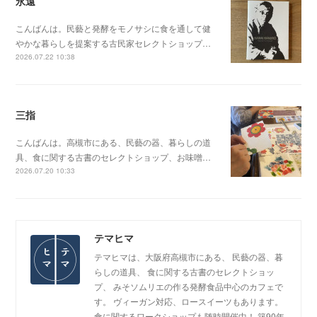
永遠
こんばんは。民藝と発酵をモノサシに食を通して健
やかな暮らしを提案する古民家セレクトショップ…
2026.07.22 10:38
三指
こんばんは。高槻市にある、民藝の器、暮らしの道
具、食に関する古書のセレクトショップ、お味噌…
2026.07.20 10:33
テマヒマ
テマヒマは、大阪府高槻市にある、 民藝の器、暮
らしの道具、 食に関する古書のセレクトショッ
プ、 みそソムリエの作る発酵食品中心のカフェで
す。 ヴィーガン対応、ロースイーツもあります。
食に関するワークショップも随時開催中！ 築90年