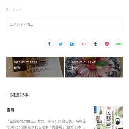
0
コメント
2023.03.07 22:02
2023.03.01 23:47
時列
秋始
関連記事
雪辱
「全国各地の郷土が育む、暮らしに宿る美」高島屋
で3年に1回開催される催事「民藝展」(協力:日本…