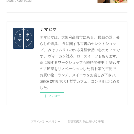
2026.07.20 10:33
テマヒマ
テマヒマは、大阪府高槻市にある、 民藝の器、暮
らしの道具、 食に関する古書のセレクトショッ
プ、 みそソムリエの作る発酵食品中心のカフェで
す。 ヴィーガン対応、ロースイーツもあります。
食に関するワークショップも随時開催中！ 築90年
の古民家をリノベーションした 隠れ家的空間で、
お買い物、ランチ、スイーツをお楽しみ下さい。
Since 2018.10.01 哲学カフェ、コンサルはじめま
した。
フォロー
プライバシーポリシー
特定商取引法に基づく表記