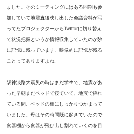
ました。そのミーティングにはある同期も参
加していて
地震直後映し出した会議資料が写
ってたプロ
ジェクターからTwitterに切り替え
て状況把握
というか情報収集していたのが妙
に記憶に残
っています。映像的に記憶が残る
ことってありますよね。
阪神淡路大震災の時はまだ学生で、地震があ
った
早朝まだベッドで寝ていて、地震で揺れ
てい
る間、ベッドの柵にしっかりつかまって
いま
した。母はその時間既に起きていたので
食
器棚から食器が飛び出し割れていくのを目