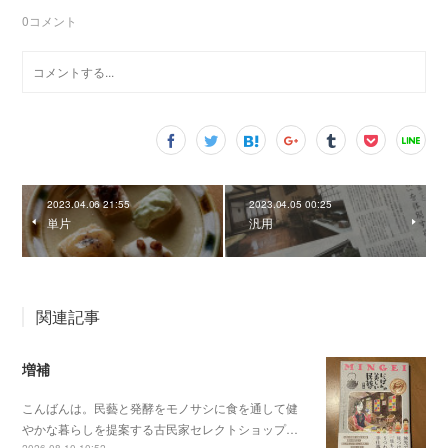
0
コメント
2023.04.06 21:55
2023.04.05 00:25
単片
汎用
関連記事
増補
こんばんは。民藝と発酵をモノサシに食を通して健
やかな暮らしを提案する古民家セレクトショップ…