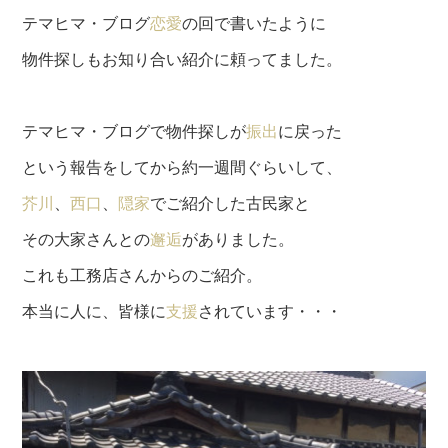
テマヒマ・ブログ
恋愛
の回で書いたように
物件探しもお知り合い紹介に頼ってました。
テマヒマ・ブログで物件探しが
振出
に戻った
という報告をしてから約一週間ぐらいして、
芥川
、
西口
、
隠家
でご紹介した古民家と
その大家さんとの
邂逅
がありました。
これも工務店さんからのご紹介。
本当に人に、皆様に
支援
されています・・・