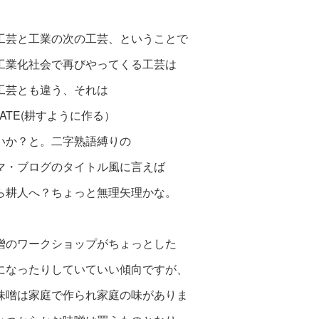
工芸と工業の次の工芸、ということで
工業化社会で再びやってくる工芸は
工芸とも違う、それは
IVATE(耕すように作る）
いか？と。二字熟語縛りの
マ・ブログのタイトル風に言えば
ら耕人へ？ちょっと無理矢理かな。
噌のワークショップがちょっとした
になったりしていていい傾向ですが、
味噌は家庭で作られ家庭の味がありま