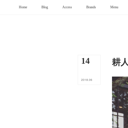
Home
Blog
Access
Brands
Menu
耕
14
2018
.
06