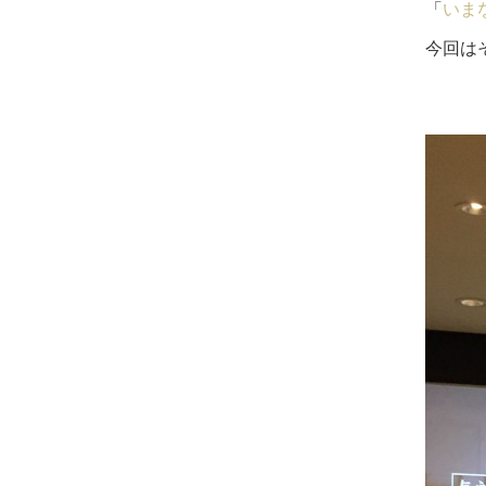
「
いま
今回は