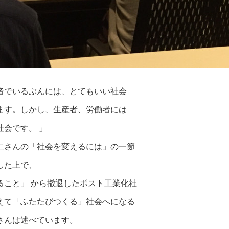
者でいるぶんには、とてもいい社会
ます。しかし、生産者、労働者には
社会です。 」
二さんの「社会を変えるには」の一節
した上で、
ること」 から撤退したポスト工業化社
えて「ふたたびつくる」社会へになる
さんは述べています。