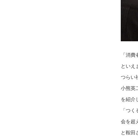
「消費
といえ
つらい
小熊英
を紹介
「つく
会を超
と鞍田