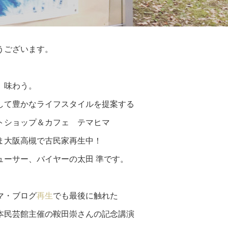
うございます。
、味わう。
して豊かなライフスタイルを提案する
トショップ＆カフェ テマヒマ
ま大阪高槻で古民家再生中！
ューサー、バイヤーの太田 準です。
マ・ブログ
再生
でも最後に触れた
本民芸館主催の鞍田崇さんの記念講演