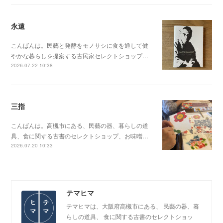
永遠
こんばんは。民藝と発酵をモノサシに食を通して健
やかな暮らしを提案する古民家セレクトショップ…
2026.07.22 10:38
三指
こんばんは。高槻市にある、民藝の器、暮らしの道
具、食に関する古書のセレクトショップ、お味噌…
2026.07.20 10:33
テマヒマ
テマヒマは、大阪府高槻市にある、 民藝の器、暮
らしの道具、 食に関する古書のセレクトショッ