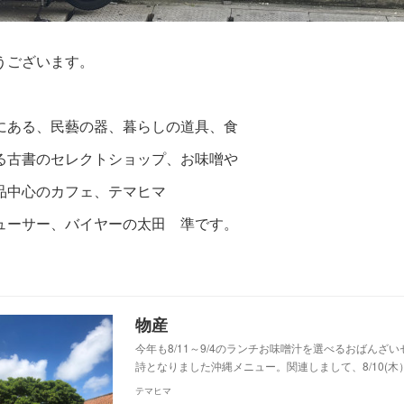
うございます。
にある、民藝の器、暮らしの道具、食
る古書のセレクトショップ、お味噌や
品中心のカフェ、テマヒマ
ューサー、バイヤーの太田 準です。
物産
今年も8/11～9/4のランチお味噌汁を選べるおばんざ
詩となりました沖縄メニュー。関連しまして、8/10(木）
テマヒマ