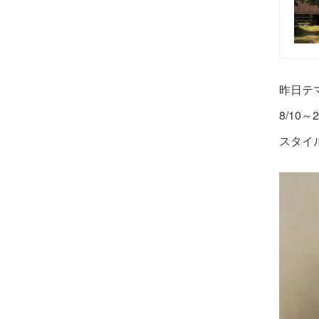
昨日テ
8/10
スタイ