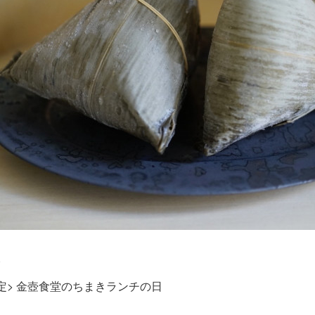
)
限定> 金壺食堂のちまきランチの日