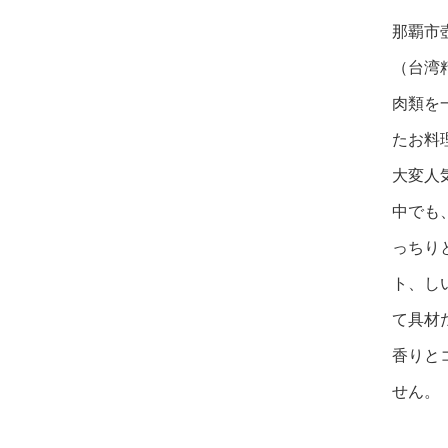
那覇市
（台湾
肉類を
たお料
大変人
中でも
っちり
ト、し
て具材
香りと
せん。