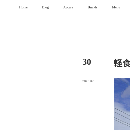
Home
Blog
Access
Brands
Menu
軽
30
2023
.
07