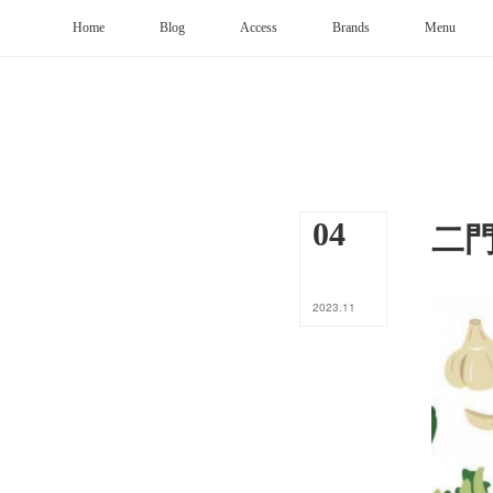
Home
Blog
Access
Brands
Menu
二
04
2023
.
11