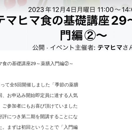
マ食の基礎講座29～薬膳入門編②～
渡って全5回開催しました「季節の薬膳
回、お申込み開始即定員に達する人気
、ご参加者にもお喜び頂けていました
好評につき第二期を開講することにな
た。まずは初回ということで「入門編