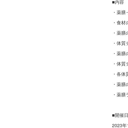
■内容
・薬膳
・食材
・薬膳
・体質
・薬膳
・体質
・各体
・薬膳
・薬膳
■開催
2023年