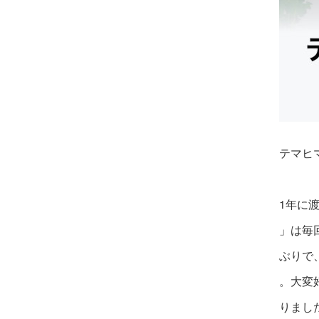
テマヒ
1年に
」は毎
ぶりで
。大変
りまし