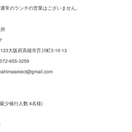
は通常のランチの営業はございません。
場所
マ
-1123大阪府高槻市芥川町3-10-13
 072-655-3259
emahimaselect@gmail.com
(最少催行人数:4名様)
費