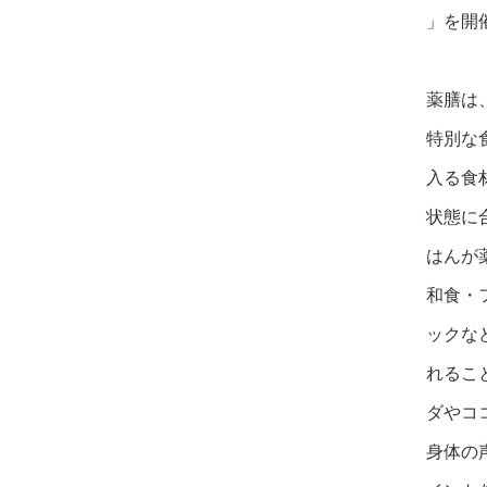
」を開
薬膳は
特別な
入る食
状態に
はんが
和食・
ックな
れるこ
ダやコ
身体の