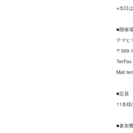
※当日
■開催
テマヒ
〒569
Tel/Fax
Mail t
■定員
11名様
■参加