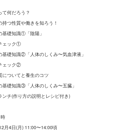
って何だろう？
の持つ性質や働きを知ろう！
の基礎知識①「陰陽」
チェック①
の基礎知識②「人体のしくみ〜気血津液」
チェック②
質についてと養生のコツ
の基礎知識③「人体のしくみ〜五臓」
ランチ(作り方の説明とレシピ付き)
日時
12月4日(月) 11:00〜14:00頃