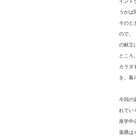
イント
うかは
そのと
ので、
の献立
ところ
カラダ
を、暮
今回の
れてい
座学中
薬膳は