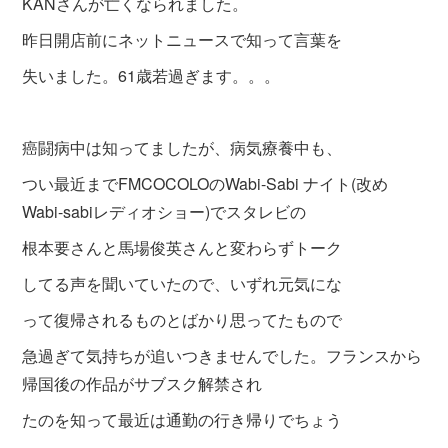
KANさんが亡くなられました。
昨日開店前にネットニュースで知って言葉を
失いました。61歳若過ぎます。。。
癌闘病中は知ってましたが、病気療養中も、
つい最近までFMCOCOLOのWabi-Sabi ナイト(改め
Wabi-sabiレディオシ
ョー)でスタレビの
根本要さんと馬場俊英さん
と変わらずトーク
してる声を聞いていたので
、いずれ元気にな
って復帰されるものとばか
り思ってたもので
急過ぎて気持ちが追いつきませんでした。フランスから
帰国後の作品がサブスク解禁され
たのを知って最近は通勤の行き帰りでちょう