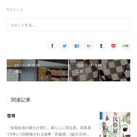
0
コメント
2023.11.29 08:35
2023.11.16 13:43
減塩
二択
関連記事
雪辱
「全国各地の郷土が育む、暮らしに宿る美」高島屋
で3年に1回開催される催事「民藝展」(協力:日本…