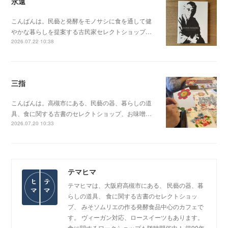
永遠
こんばんは。民藝と発酵をモノサシに食を通して健
やかな暮らしを提案する古民家セレクトショップ…
2026.07.22 10:38
三指
こんばんは。高槻市にある、民藝の器、暮らしの道
具、食に関する古書のセレクトショップ、お味噌…
2026.07.20 10:33
テマヒマ
テマヒマは、大阪府高槻市にある、 民藝の器、暮
らしの道具、 食に関する古書のセレクトショッ
プ、 みそソムリエの作る発酵食品中心のカフェで
す。 ヴィーガン対応、ロースイーツもあります。
食に関するワークショップも随時開催中！ 築90年