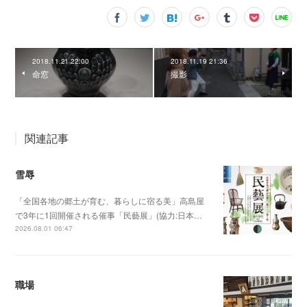
2018.11.21 22:00
2018.11.19 21:36
命窓
撮影
関連記事
雪辱
「全国各地の郷土が育む、暮らしに宿る美」高島屋
で3年に1回開催される催事「民藝展」(協力:日本…
2026.08.01 06:47
職場