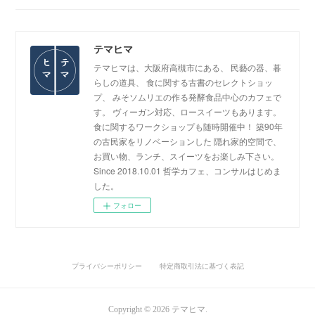
テマヒマ
テマヒマは、大阪府高槻市にある、 民藝の器、暮
らしの道具、 食に関する古書のセレクトショッ
プ、 みそソムリエの作る発酵食品中心のカフェで
す。 ヴィーガン対応、ロースイーツもあります。
食に関するワークショップも随時開催中！ 築90年
の古民家をリノベーションした 隠れ家的空間で、
お買い物、ランチ、スイーツをお楽しみ下さい。
Since 2018.10.01 哲学カフェ、コンサルはじめま
した。
フォロー
プライバシーポリシー
特定商取引法に基づく表記
Copyright ©
2026
テマヒマ
.