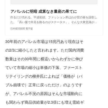
アパレルに明暗 成算なき量産の果てに
作るだけ売れる。平成初頭、ファッション界はわが世の春を謳歌し
た。「高い服で外見を飾るのがステータス」。そんな大衆意識が…
日本経済新聞 電子版
30年前のアパレル市場は15兆円あり現在はそ
の2/3に縮小したと言われます。ただ国内消費
数量はその30年間に横這いからわずかに伸び
ていて市場の縮小は単価の下落、ファースト
リテイリングの柳井氏によれば「価格が（バ
ブル崩壊で）正常に戻っただけ」のようです
が、アパレル不況の原因はそんな市場動向に
も関わらず商品供給量が2.3倍にも増え需給ギ