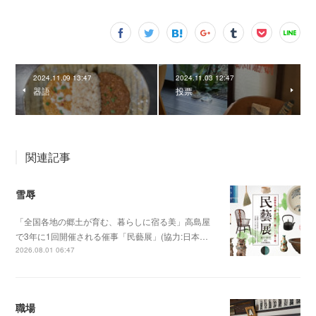
2024.11.09 13:47
2024.11.03 12:47
器語
投票
関連記事
雪辱
「全国各地の郷土が育む、暮らしに宿る美」高島屋
で3年に1回開催される催事「民藝展」(協力:日本…
2026.08.01 06:47
職場