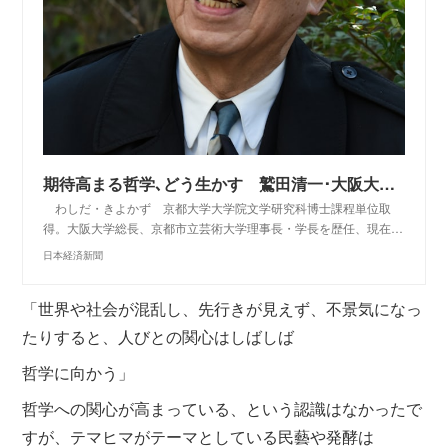
期待高まる哲学､どう生かす 鷲田清一･大阪大学名誉教授 学び舎再考 - 日本経済新聞
わしだ・きよかず 京都大学大学院文学研究科博士課程単位取
得。大阪大学総長、京都市立芸術大学理事長・学長を歴任、現在…
日本経済新聞
「世界や社会が混乱し、先行きが見えず、不景気になっ
たりすると、人びとの関心はしばしば
哲学に向かう」
哲学への関心が高まっている、という認識はなかったで
すが、テマヒマがテーマとしている民藝や発酵は