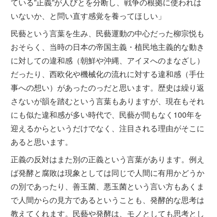
ている”正義”が人びとを分断し、戦争の根拠に使われは
いないか、と問い直す感覚を養ってほしい」
民藝という言葉を生み、民藝運動の中心だった柳宗悦も
おそらく、当時の日本の帝国主義・植民地主義的な動き
に対しての違和感（朝鮮や沖縄、アイヌへのまなざし）
だったり、西欧化や機械化の流れに対する違和感（手仕
事への想い）があったのっだと思います。歴史は繰り返
さないが韻を踏むという言葉もありますが、現在もそれ
にも似た違和感が多い時代で、民藝が間もなく100年を
迎えるからというだけでなく、注目される理由がそこに
あると思います。
正義の反対はまた別の正義という言葉があります。例え
ば発酵と腐敗は現象としては同じで人間に有用かどうか
の別であったり、善玉菌、悪玉菌という言い方もあくま
で人間からの見方であるということも、発酵的な思考は
教えてくれます。民藝や発酵は、モノとしても思考とし