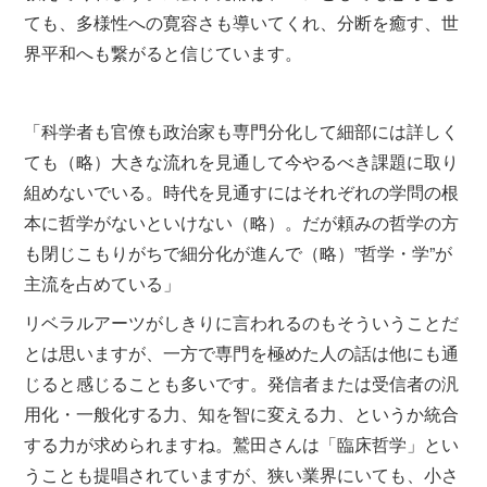
ても、多様性への寛容さも導いてくれ、分断を癒す、世
界平和へも繋がると信じています。
「科学者も官僚も政治家も専門分化して細部には詳しく
ても（略）大きな流れを見通して今やるべき課題に取り
組めないでいる。時代を見通すにはそれぞれの学問の根
本に哲学がないといけない（略）。だが頼みの哲学の方
も閉じこもりがちで細分化が進んで（略）”哲学・学”が
主流を占めている」
リベラルアーツがしきりに言われるのもそういうことだ
とは思いますが、一方で専門を極めた人の話は他にも通
じると感じることも多いです。発信者または受信者の汎
用化・一般化する力、知を智に変える力、というか統合
する力が求められますね。鷲田さんは「臨床哲学」とい
うことも提唱されていますが、狭い業界にいても、小さ