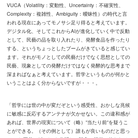
VUCA（Volatility：変動性、Uncertainty：不確実性、
Complexity：複雑性、Ambiguity：曖昧性）の時代と言
われる現在にあってモノサシ足り得ると考えています。
デジタル化、そしてこれからAIが進化していく中で反動
として、民藝の品を取り入れたり、発酵食品を作ったり
する、というちょっとしたブームがきていると感じてい
ます。それがモノとしての民藝だけでなく思想としての
民藝、現象としての発酵だけではなく発酵的な思考まで
深まればなぁと考えています。哲学というものが何かと
いうことはよく分からないですが・・・。
「哲学には世の中が変だぞという感受性、おかしな兆候
に敏感に反応するアンテナが欠かせない。この違和感が
あれば、世界の現実について（略）”当たり前”を疑うこ
とができる。（その例として）誰もが良いものだと思っ