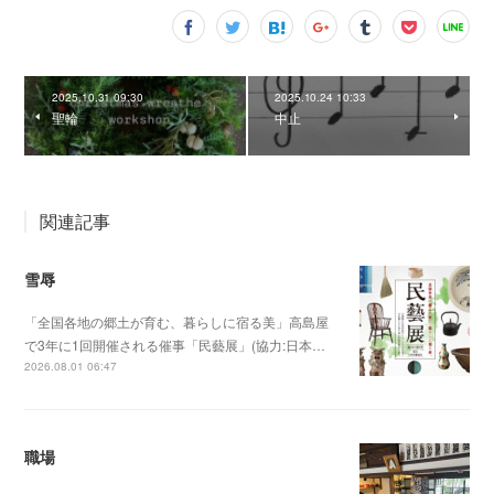
2025.10.31 09:30
2025.10.24 10:33
聖輪
中止
関連記事
雪辱
「全国各地の郷土が育む、暮らしに宿る美」高島屋
で3年に1回開催される催事「民藝展」(協力:日本…
2026.08.01 06:47
職場