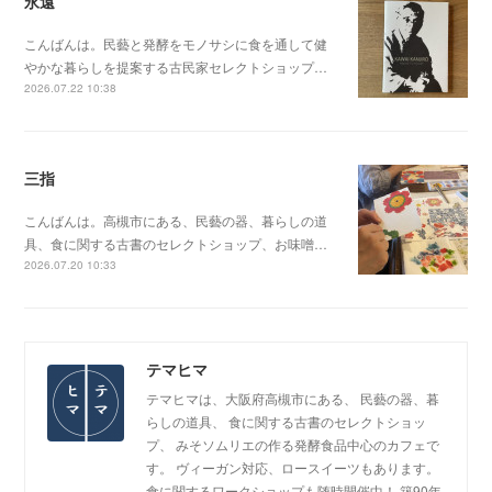
永遠
こんばんは。民藝と発酵をモノサシに食を通して健
やかな暮らしを提案する古民家セレクトショップ…
2026.07.22 10:38
三指
こんばんは。高槻市にある、民藝の器、暮らしの道
具、食に関する古書のセレクトショップ、お味噌…
2026.07.20 10:33
テマヒマ
テマヒマは、大阪府高槻市にある、 民藝の器、暮
らしの道具、 食に関する古書のセレクトショッ
プ、 みそソムリエの作る発酵食品中心のカフェで
す。 ヴィーガン対応、ロースイーツもあります。
食に関するワークショップも随時開催中！ 築90年