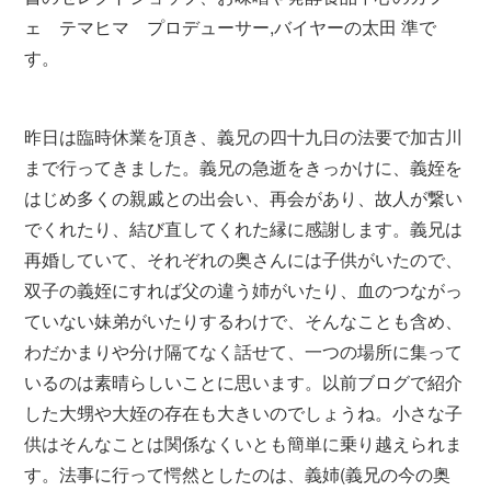
ェ テマヒマ プロデューサー,バイヤーの太田 準で
す。
昨日は臨時休業を頂き、義兄の四十九日の法要で加古川
まで行ってきました。義兄の急逝をきっかけに、義姪を
はじめ多くの親戚との出会い、再会があり、故人が繋い
でくれたり、結び直してくれた縁に感謝します。義兄は
再婚していて、それぞれの奥さんには子供がいたので、
双子の義姪にすれば父の違う姉がいたり、血のつながっ
ていない妹弟がいたりするわけで、そんなことも含め、
わだかまりや分け隔てなく話せて、一つの場所に集って
いるのは素晴らしいことに思います。以前ブログで紹介
した大甥や大姪の存在も大きいのでしょうね。小さな子
供はそんなことは関係なくいとも簡単に乗り越えられま
す。法事に行って愕然としたのは、義姉(義兄の今の奥