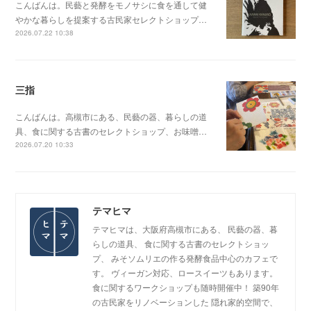
こんばんは。民藝と発酵をモノサシに食を通して健
やかな暮らしを提案する古民家セレクトショップ…
2026.07.22 10:38
三指
こんばんは。高槻市にある、民藝の器、暮らしの道
具、食に関する古書のセレクトショップ、お味噌…
2026.07.20 10:33
テマヒマ
テマヒマは、大阪府高槻市にある、 民藝の器、暮
らしの道具、 食に関する古書のセレクトショッ
プ、 みそソムリエの作る発酵食品中心のカフェで
す。 ヴィーガン対応、ロースイーツもあります。
食に関するワークショップも随時開催中！ 築90年
の古民家をリノベーションした 隠れ家的空間で、