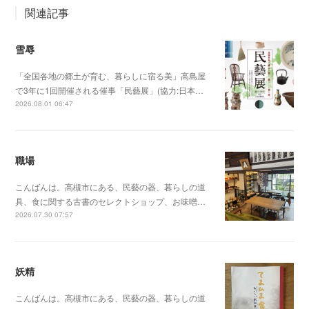
関連記事
雪辱
「全国各地の郷土が育む、暮らしに宿る美」高島屋
で3年に1回開催される催事「民藝展」(協力:日本…
2026.08.01 06:47
職場
こんばんは。高槻市にある、民藝の器、暮らしの道
具、食に関する古書のセレクトショップ、お味噌…
2026.07.30 07:57
妖精
こんばんは。高槻市にある、民藝の器、暮らしの道