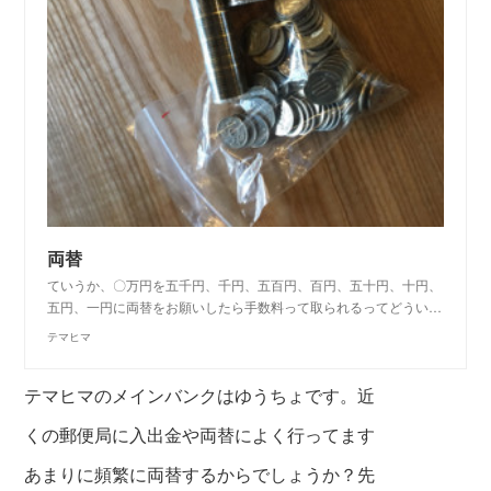
両替
ていうか、〇万円を五千円、千円、五百円、百円、五十円、十円、
五円、一円に両替をお願いしたら手数料って取られるってどうい…
テマヒマ
テマヒマのメインバンクはゆうちょです。近
くの郵便局に入出金や両替によく行ってます
あまりに頻繁に両替するからでしょうか？先