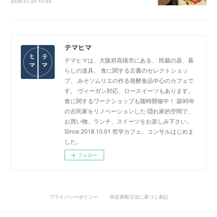
2026.07.20 10:33
テマヒマ
テマヒマは、大阪府高槻市にある、 民藝の器、暮
らしの道具、 食に関する古書のセレクトショッ
プ、 みそソムリエの作る発酵食品中心のカフェで
す。 ヴィーガン対応、ロースイーツもあります。
食に関するワークショップも随時開催中！ 築90年
の古民家をリノベーションした 隠れ家的空間で、
お買い物、ランチ、スイーツをお楽しみ下さい。
Since 2018.10.01 哲学カフェ、コンサルはじめま
した。
フォロー
プライバシーポリシー
特定商取引法に基づく表記