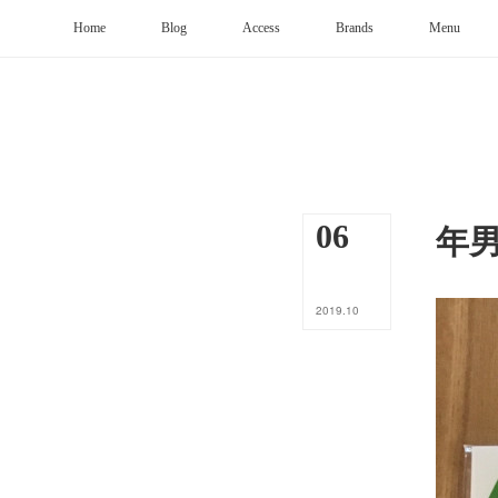
Home
Blog
Access
Brands
Menu
年
06
2019
.
10