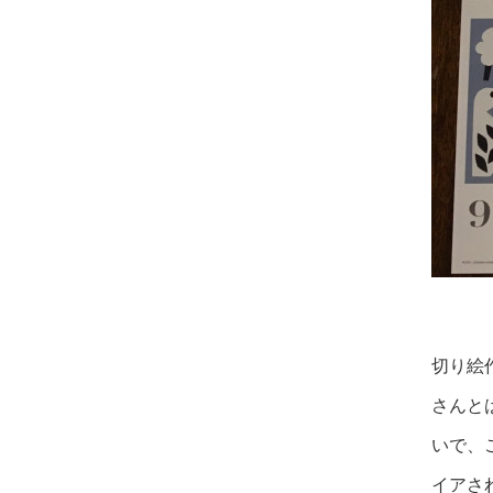
切り絵
さんと
いで、
イアさ