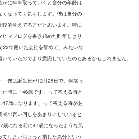
確かに年を取っていくと自分の年齢は
なくなってく気もします。
僕は自分の
比較的覚えてる方だと思います。
特に
マヒマブログを書き始めた昨年しきり
歳で22年働いた会社を辞めて、みたいな
書いていたので
より意識していたのもあるかもしれません。
・・僕は誕生日が12月25日で、何歳っ
れた時に
「46歳です」って答える時と
に47歳になります」って
答える時があ
後者の言い回しをあまりにしていると
47歳になる前に47歳になったような気
ってしまい
ちょっと損した気分という