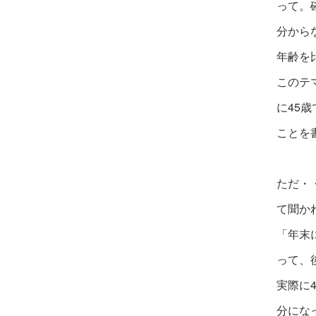
って。
分から
年齢を
このテ
に
45
ことを
ただ・
て聞か
「年末
って、
実際に
分にな