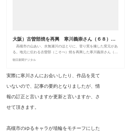
大阪）古曽部焼を再興 寒川義崇さん（６８）：朝日新聞デジタル
高槻市の山あい、水無瀬川のほとりに、登り窯を擁した窯元があ
る。地元に伝わる古曽部（こそべ）焼を再興した寒川義崇さん（…
朝日新聞デジタル
実際に寒川さんにお会いしたり、作品を見て
いないので、
記事の要約となりましたが、情
報の訂正と言いますか更新と言いますか、
さ
せて頂きます。
高槻市のゆるキャラが埴輪をモチーフにした