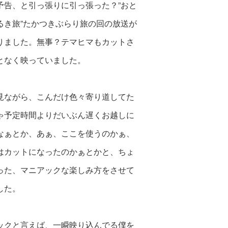
予告、と引っ張りに引っ張った？”おと
るき旅”
たかつきぶらり旅の回の放送が
りました。無事？テマヒマもカットさ
となく映っていました。
見ながら、こんだけ色々寄り道してた
ゃ
予定時間よりだいぶん遅くお越しに
なぁとか、
あぁ、ここを使うのかぁ、
はカットになったのかぁとかと、
ちょ
った、マニアックな
楽しみ方をさせて
した。
ックと言えば、一瞬映り込んでる僕を