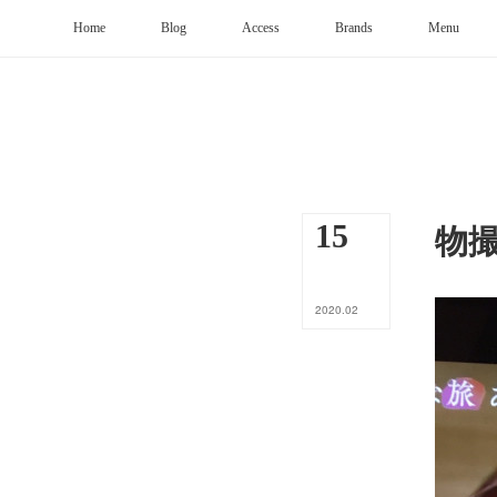
Home
Blog
Access
Brands
Menu
物
15
2020
.
02