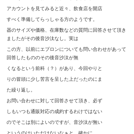
アカウントを見てみると
近々、飲食店を開店
すべく準備してらっしゃる方のようです。
器のサイズや価格、在庫数などの質問に回答
させて頂き
ましたが
その後音沙汰なし。実は
この方、以前にエプロンについても
問い合わ
せがあって
回答したもののその後音沙汰が無
くなるという
前科（？）があり、今回やりと
りの冒頭に少し苦言を呈した上だったのにま
た繰り返し。
お問い合わせに対して回答させて頂き、必ず
しもいつも
通販対応の成約するわけではない
のでそこは別によいのですが、
音沙汰が無い
というのはいただけないなぁと。確かに、