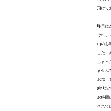
頂
けて
昨日は
それま
山のお
した。
しまっ
ません
お越し
約状況
お時間
それで