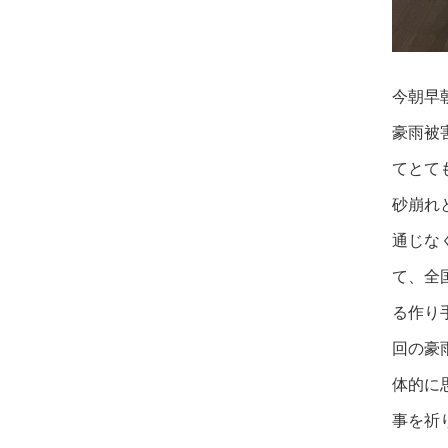
今朝早
豪雨被
てとて
砂崩れ
通じな
て、全
る作り
回の豪
体的
に
事を祈