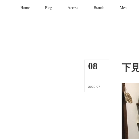
Home
Blog
Access
Brands
Menu
下
08
2020
.
07