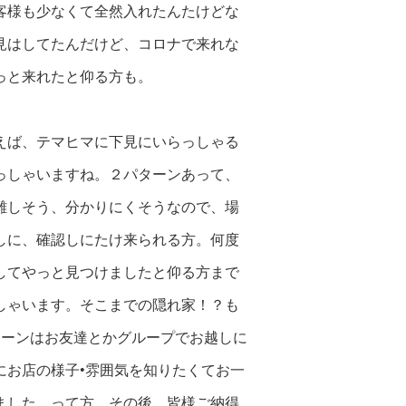
客様も少なくて全然入れたんたけどな
見はしてたんだけど、コロナで来れな
っと来れたと仰る方も。
えば、テマヒマに下見にいらっしゃる
っしゃいますね。２パターンあって、
難しそう、分かりにくそうなので、場
しに、確認しにたけ来られる方。何度
してやっと見つけましたと仰る方まで
しゃいます。そこまでの隠れ家！？も
ターンはお友達とかグループでお越しに
にお店の様子•雰囲気を知りたくてお一
ました、って方。その後、皆様ご納得