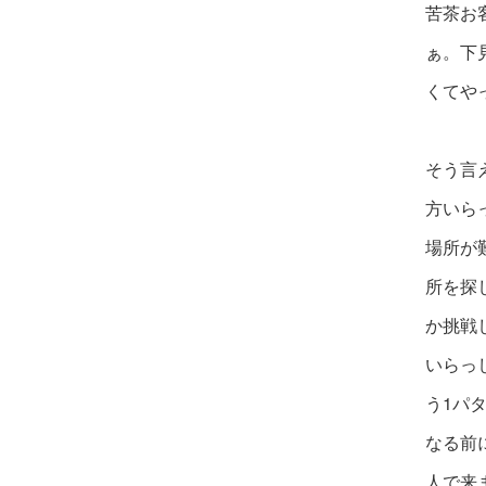
苦茶お
ぁ。下
くてや
そう言
方いら
場所が
所を探
か挑戦
いら
っ
う1
パ
な
る前
人
で来