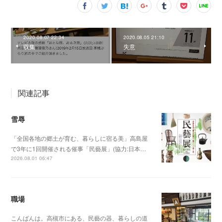
2020.08.07 22:34
2020.08.05 21:10
収集
失意
関連記事
雪辱
「全国各地の郷土が育む、暮らしに宿る美」高島屋
で3年に1回開催される催事「民藝展」(協力:日本…
2026.08.01 06:47
職場
こんばんは。高槻市にある、民藝の器、暮らしの道