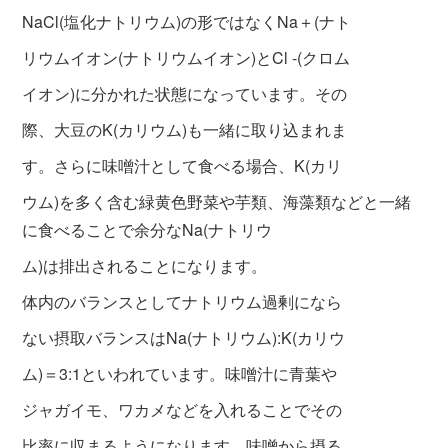
NaCl(塩化ナトリウム)の形ではなくNa＋(ナト
リウムイオン(ナトリウムイオン)とCl -(クロム
イオン)に分かれた状態になっています。その
際、大豆のK(カリウム)も一緒に取り込まれま
す。さらに味噌汁として食べる場合、K(カリ
ウム)を多く含む緑黄色野菜や芋類、海藻類などと一緒
に食べることで余分なNa(ナトリウ
ム)は排出されることになります。
体内のバランスとしてナトリウム過剰になら
ない摂取バランスはNa(ナトリウム):K(カリウ
ム)＝3:1といわれています。味噌汁に青葉や
ジャガイモ、ワカメなどを入れることでその
比率に収まるようになります。味噌から摂る