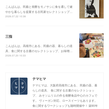
こんばんは。民藝と発酵をモノサシに食を通して健
やかな暮らしを提案する古民家セレクトショップ…
2026.07.22 10:38
三指
こんばんは。高槻市にある、民藝の器、暮らしの道
具、食に関する古書のセレクトショップ、お味噌…
2026.07.20 10:33
テマヒマ
テマヒマは、大阪府高槻市にある、 民藝の器、暮
らしの道具、 食に関する古書のセレクトショッ
プ、 みそソムリエの作る発酵食品中心のカフェで
す。 ヴィーガン対応、ロースイーツもあります。
食に関するワークショップも随時開催中！ 築90年