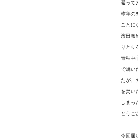
遡って
昨年の
ことに
濱田窯
りとり
青釉中
で焼い
たが、
を焚い
しまっ
とうご
今回届