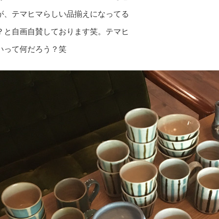
が、テマヒマらしい品揃えになってる
？と自画自賛しております笑。テマヒ
いって何だろう？笑