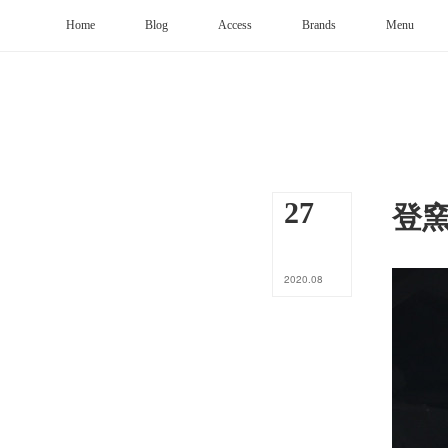
Home
Blog
Access
Brands
Menu
登
27
2020
.
08