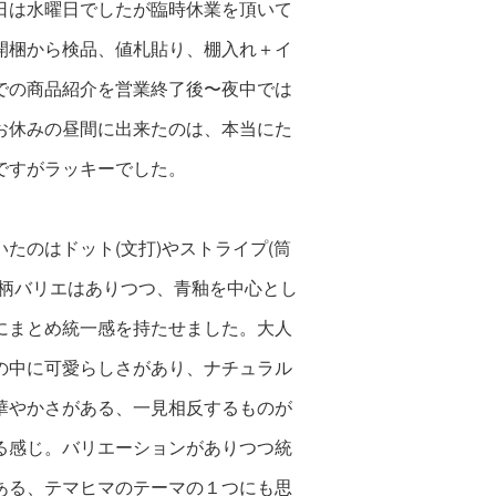
日は水曜日でしたが臨時休業を頂いて
開梱から検品
、値札貼り、棚入れ＋イ
での商品紹介
を営業終了後〜夜中では
お休みの昼間
に出来たのは、本当にた
ですがラッキーでした。
いたのはドット(文打)やストライプ(筒
ど柄バリエはありつつ、青釉を中心とし
にまとめ統一感を持たせました
。大人
の中に可愛らしさがあり、ナチ
ュラル
華やかさがある、一見相反するものが
る感じ。バリエーションがありつつ統
ある、テマヒマのテーマの１つにも
思