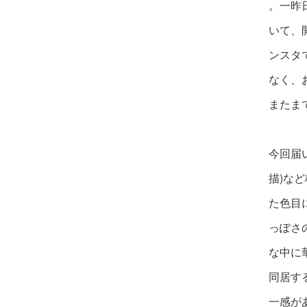
。一昨
いて、
ンスタ
なく、
またま
今回届
描)な
た色目
っぽさ
な中に
同居す
一感が