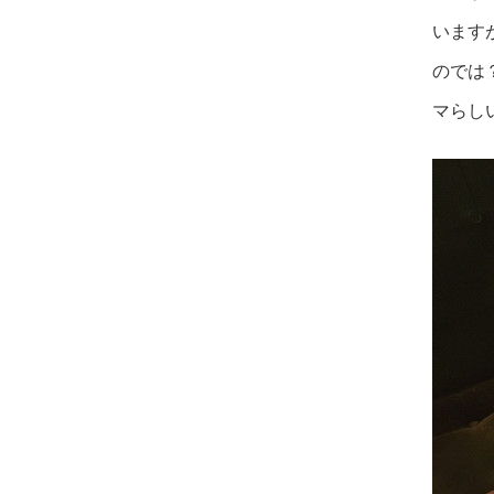
います
のでは
マらし