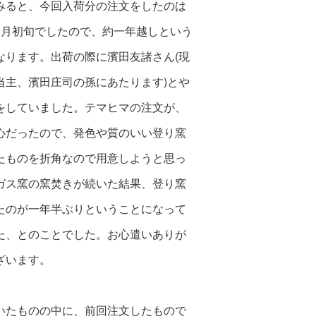
みると、今回入荷分の注文をしたのは
8月初旬でしたので、約一年越しという
なります。出荷の際に濱田友諸さん(現
当主、濱田庄司の孫にあたります)とや
をしていました。テマヒマの注文が、
心だったので、発色や質のいい登り窯
たものを折角なので用意しようと思っ
ガス窯の窯焚きが続いた結果、登り窯
たのが一年半ぶりということになって
た、とのことでした。お心遣いありが
ざいます。
いたものの中に、前回注文したもので