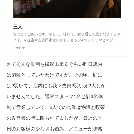
三人
おはようございます。暮らし、味わう。食を通して豊かなライフス
タイルを提案する古民家セレクトショップ&カフェ テマヒマプロ…
テマヒマ
さてそんな動画を撮影出来るぐらい昨日店内
は閑散としていたわけですが、その頃、庭に
は2羽いて、
店内にも
我々夫婦2羽いえ2人しか
いませんでした。
通常スタッフ1名と計3名体
制で営業していて、2人での営業は物販と喫茶
のみ営業の時に限られてましたが、
最近の平
日のお客様の
少なさも鑑み、メ
ニューが味噌