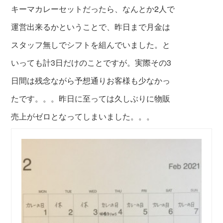
キーマカレー
セットだったら、
なんとか2人で
運営出来るか
ということで、
昨日まで月金は
スタッフ無し
でシフトを組んでいました。と
いっても計3日
だけのことで
すが。実際その3
日間は残念なが
ら予想通りお客様も少なかっ
たです。。。昨日に至っては久しぶりに物販
売上がゼロとなってしまいました。。。