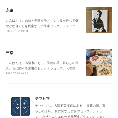
永遠
こんばんは。民藝と発酵をモノサシに食を通して健
やかな暮らしを提案する古民家セレクトショップ…
2026.07.22 10:38
三指
こんばんは。高槻市にある、民藝の器、暮らしの道
具、食に関する古書のセレクトショップ、お味噌…
2026.07.20 10:33
テマヒマ
テマヒマは、大阪府高槻市にある、 民藝の器、暮
らしの道具、 食に関する古書のセレクトショッ
プ、 みそソムリエの作る発酵食品中心のカフェで