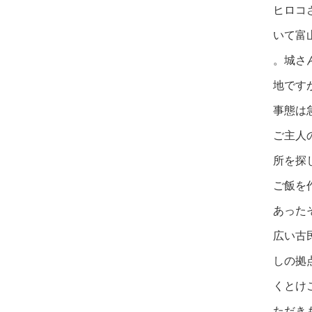
ヒロコ
いて富
。城さ
地
です
事態は
ご主人
所を探
ご飯を
あった
広い古
しの拠
くとけ
ただき