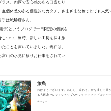
グラス。
肉厚で安心感のある口当たり
一点個体差のある個性的なカタチ、さまざまな色で
とても人気
り手は城勝彦さん。
旅硝子)というブログで一日限定の個展を
せしつつ、当時、新しい工房を探す旅
いたことを書いていました。現在は、
ら富山の氷見に移りお仕事をされてい
旅烏
おはようございます。暮らし、味わう。食を通して豊
る古民家セレクトショップ&カフェ テマヒマプロデュー
テマヒマ