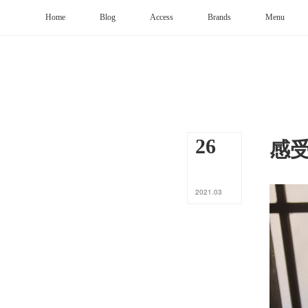
Home
Blog
Access
Brands
Menu
感
26
2021
.
03