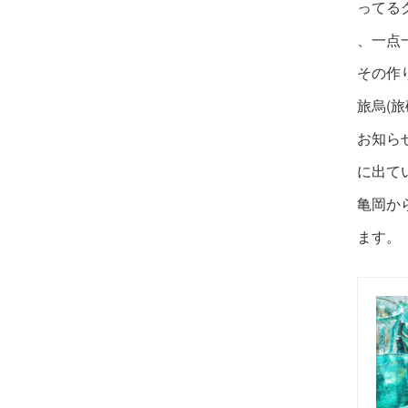
ってる
、一点
その作
旅烏(
お知ら
に出て
亀岡か
ます。