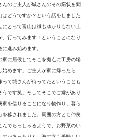
さんのご主人が城さんのその窮状を聞
山はどうですか？という話をしました
んにとって富山は縁もゆかりもない土
が、行ってみます！ということになり
急に進み始めます。
の家に居候してそこを拠点に工房の場
し始めます。ご主人が家に帰ったら、
作って城さんが待ってたということも
そうです笑。そしてそこでご縁があり
民家を借りることになり物作り、暮ら
点を移されました。周囲の方とも仲良
こんでらっしゃるようで、お野菜のい
ものがあったりも。海の幸も美味しい