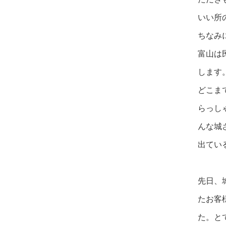
いい所
ちなみ
富山は
します
どこま
らっし
んな城
出てい
先日、
たお客
た。と