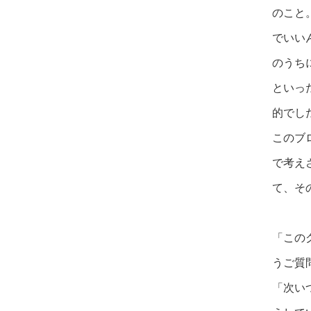
のこと
でいい
のうち
といっ
的でし
このブ
で考え
て、そ
「この
うご質
「次い