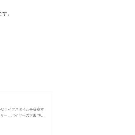
です。
かなライフスタイルを提案す
サー、バイヤーの太田 準…