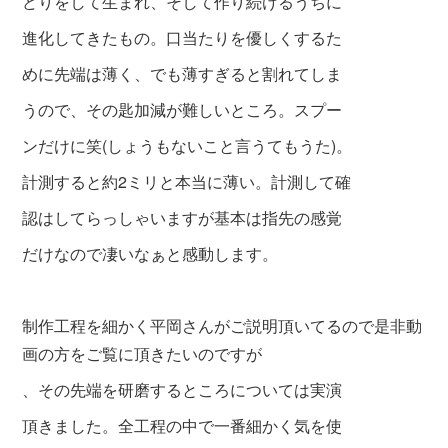
どりをして
生まれ、そして作り続けるうちに
進化してき
たもの。口当たりを優しくするた
めに先端は
薄く、でも薄すぎると割れてしま
うので、その匙加減が難しいところ。スプー
ンだけに笑
(しょうもないこと言うてもうた)。
計測すると約2ミリと本当に薄い。計測して確
認はしてらっしゃいますが基本は指先の感覚
だけなので凄いなぁと感動します。
制作工程を細かく平岡さんがご説明頂いてるので是非動
画の方をご覧に頂きたいのですが
、その先端を研磨するところについては実演
頂きました。全工程の中で一番細かく気を使