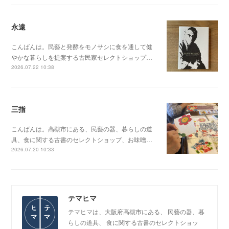
永遠
こんばんは。民藝と発酵をモノサシに食を通して健
やかな暮らしを提案する古民家セレクトショップ…
2026.07.22 10:38
三指
こんばんは。高槻市にある、民藝の器、暮らしの道
具、食に関する古書のセレクトショップ、お味噌…
2026.07.20 10:33
テマヒマ
テマヒマは、大阪府高槻市にある、 民藝の器、暮
らしの道具、 食に関する古書のセレクトショッ