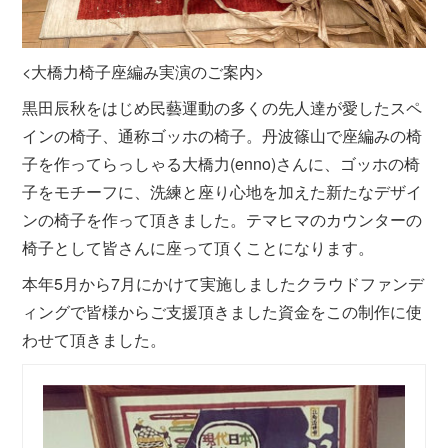
<大橋力椅子座編み実演のご案内>
黒田辰秋をはじめ民藝運動の多くの先人達が愛したスペ
インの椅子、通称ゴッホの椅子。丹波篠山で座編みの椅
子を作ってらっしゃる大橋力(enno)さんに、ゴッホの椅
子をモチーフに、洗練と座り心地を加えた新たなデザイ
ンの椅子を作って頂きました。テマヒマのカウンターの
椅子として皆さんに座って頂くことになります。
本年5月から7月にかけて実施しましたクラウドファンデ
ィングで皆様からご支援頂きました資金をこの制作に使
わせて頂きました。