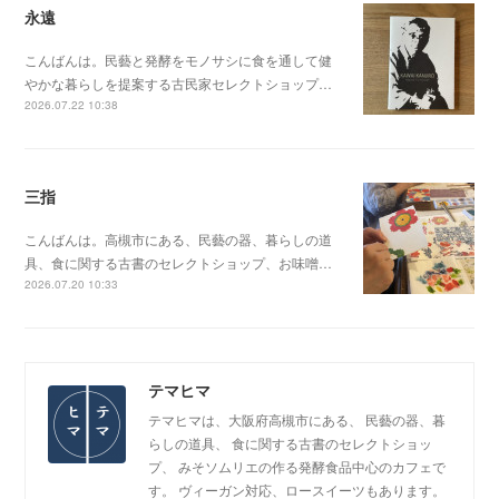
永遠
こんばんは。民藝と発酵をモノサシに食を通して健
やかな暮らしを提案する古民家セレクトショップ…
2026.07.22 10:38
三指
こんばんは。高槻市にある、民藝の器、暮らしの道
具、食に関する古書のセレクトショップ、お味噌…
2026.07.20 10:33
テマヒマ
テマヒマは、大阪府高槻市にある、 民藝の器、暮
らしの道具、 食に関する古書のセレクトショッ
プ、 みそソムリエの作る発酵食品中心のカフェで
す。 ヴィーガン対応、ロースイーツもあります。