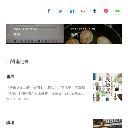
2021.12.08 22:40
2021.12.07 10:35
英訳
噯気
関連記事
雪辱
「全国各地の郷土が育む、暮らしに宿る美」高島屋
で3年に1回開催される催事「民藝展」(協力:日本…
2026.08.01 06:47
職場