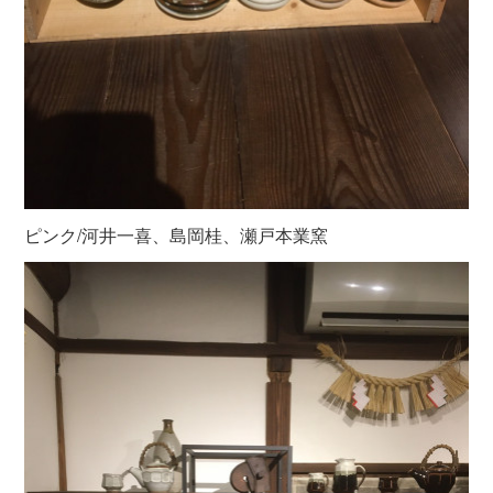
ピンク/河井一喜、島岡桂、瀬戸本業窯