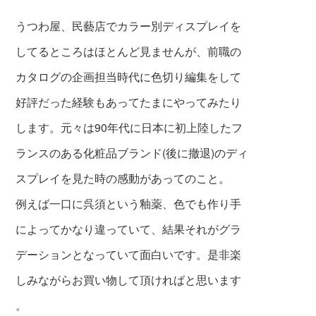
うつわ屋、民藝店でカラー別ディスプレイを
してるところはほとんど見ませんが、前職の
カタログの企画担当時代に色切り編集をして
好評だった経験もあってたまにやってみたり
します。元々は90年代に日本に初上陸したフ
ランスのある化粧品ブランド(後に撤退)のディ
スプレイを見た時の感動があってのこと。
例えば一口に呉須という釉薬、色でも作り手
によっ
てかなり違っていて、結果それがグラ
デーシ
ョンとなっていて
面白いです。是非楽
しみながらお買い物して頂ければと思います
。