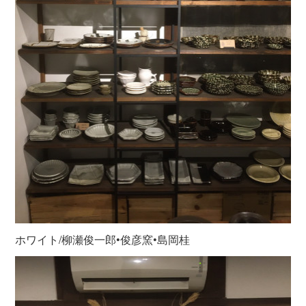
ホワイト/柳瀬俊一郎•俊彦窯•島岡桂