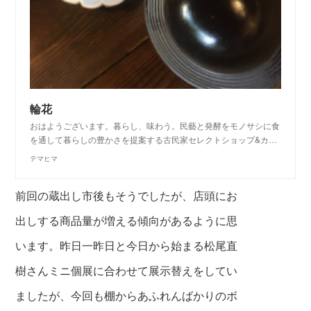
輪花
おはようございます。暮らし、味わう。民藝と発酵をモノサシに食
を通して暮らしの豊かさを提案する古民家セレクトショップ&カ…
テマヒマ
前回の蔵出し市後もそうでしたが、店頭にお
出しする商品量が増える傾向があるように思
います。昨日一昨日と今日から始まる松尾直
樹さんミニ個展に合わせて展示替えを
してい
ましたが、今回も棚からあふれんばかりのボ