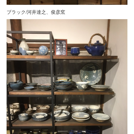
ブラック/河井達之、俊彦窯