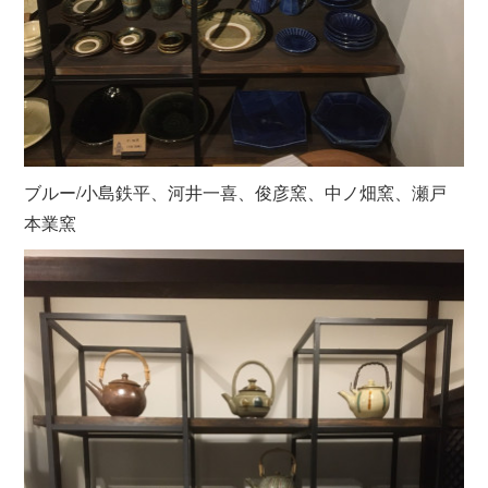
ブルー/小島鉄平、河井一喜、俊彦窯、中ノ畑窯、瀬戸
本業窯