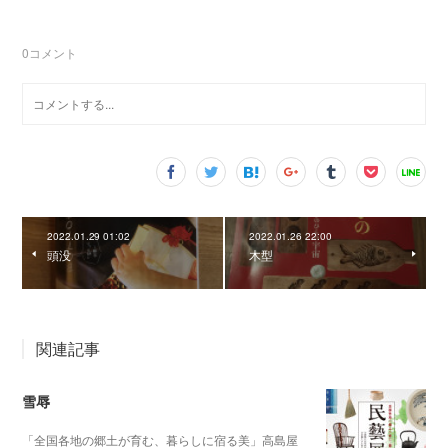
0
コメント
2022.01.29 01:02
2022.01.26 22:00
頭没
木型
関連記事
雪辱
「全国各地の郷土が育む、暮らしに宿る美」高島屋