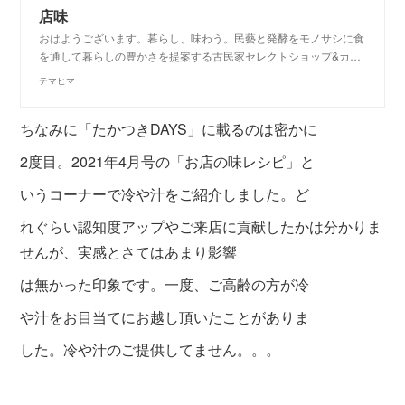
店味
おはようございます。暮らし、味わう。民藝と発酵をモノサシに食
を通して暮らしの豊かさを提案する古民家セレクトショップ&カ…
テマヒマ
ちなみに「たかつきDAYS」に載るのは密かに
2度目。2021年4月号の「お店の味レシピ」と
いうコーナーで冷や汁をご紹介しました。ど
れぐらい認知度アップやご来店に貢献したかは分かりま
せんが、実感とさてはあまり影響
は無かった印象です。
一度、ご高齢の方
が冷
や汁をお目当てにお越し頂いたことがあ
りま
した。冷や汁のご提供してません。。。