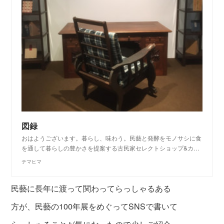
図録
おはようございます。暮らし、味わう。民藝と発酵をモノサシに食
を通して暮らしの豊かさを提案する古民家セレクトショップ&カ…
テマヒマ
民藝に長年に渡って関わってらっしゃるある
方が、民藝の100年展をめぐってSNSで書いて