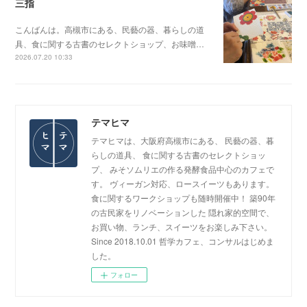
三指
こんばんは。高槻市にある、民藝の器、暮らしの道
具、食に関する古書のセレクトショップ、お味噌…
2026.07.20 10:33
テマヒマ
テマヒマは、大阪府高槻市にある、 民藝の器、暮
らしの道具、 食に関する古書のセレクトショッ
プ、 みそソムリエの作る発酵食品中心のカフェで
す。 ヴィーガン対応、ロースイーツもあります。
食に関するワークショップも随時開催中！ 築90年
の古民家をリノベーションした 隠れ家的空間で、
お買い物、ランチ、スイーツをお楽しみ下さい。
Since 2018.10.01 哲学カフェ、コンサルはじめま
した。
フォロー