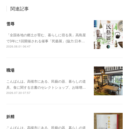
関連記事
雪辱
「全国各地の郷土が育む、暮らしに宿る美」高島屋
で3年に1回開催される催事「民藝展」(協力:日本…
2026.08.01 06:47
職場
こんばんは。高槻市にある、民藝の器、暮らしの道
具、食に関する古書のセレクトショップ、お味噌…
2026.07.30 07:57
妖精
こんばんは。高槻市にある、民藝の器、暮らしの道