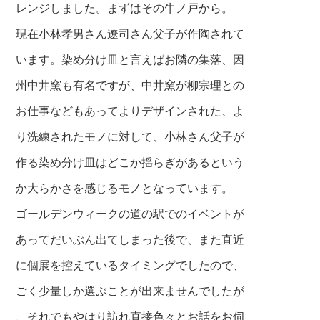
レンジしました。まずはその牛ノ戸から。
現在小林孝男さん遼司さん父子が作陶されて
います。染め分け皿と言えばお隣の集落、因
州中井窯も有名ですが、中井窯が柳宗理との
お仕事などもあってよりデザインされた、よ
り洗練されたモノに対して、小林さん父子が
作る染め分け皿はどこか揺らぎがあるという
か大らかさを感じるモノとなっています。
ゴールデンウィークの道の駅でのイベントが
あってだいぶん出てしまった後で、また直近
に個展を控えているタイミングでしたので、
ごく少量しか選ぶことが出来ませんでしたが
、それでもやはり訪れ直接色々とお話をお伺