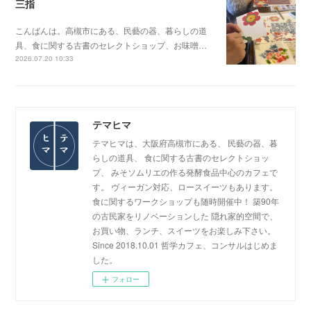
三指
こんばんは。高槻市にある、民藝の器、暮らしの道
具、食に関する古書のセレクトショップ、お味噌…
2026.07.20 10:33
テマヒマ
テマヒマは、大阪府高槻市にある、 民藝の器、暮
らしの道具、 食に関する古書のセレクトショッ
プ、 みそソムリエの作る発酵食品中心のカフェで
す。 ヴィーガン対応、ロースイーツもあります。
食に関するワークショップも随時開催中！ 築90年
の古民家をリノベーションした 隠れ家的空間で、
お買い物、ランチ、スイーツをお楽しみ下さい。
Since 2018.10.01 哲学カフェ、コンサルはじめま
した。
フォロー