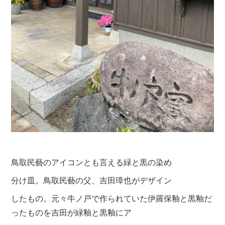
鳥取民藝のアイコンとも言える緑と黒の染め
分け皿。鳥取民藝の父、吉田璋也がデザイン
したもの。元々牛ノ戸で作られていた
伊羅保
釉と黒釉だ
ったものを吉田が緑釉と黒釉にア