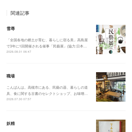
関連記事
雪辱
「全国各地の郷土が育む、暮らしに宿る美」高島屋
で3年に1回開催される催事「民藝展」(協力:日本…
2026.08.01 06:47
職場
こんばんは。高槻市にある、民藝の器、暮らしの道
具、食に関する古書のセレクトショップ、お味噌…
2026.07.30 07:57
妖精