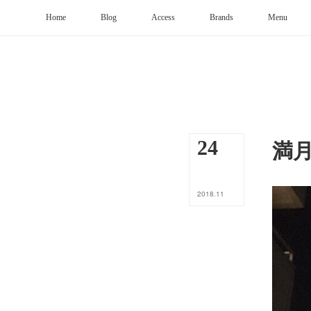
Home
Blog
Access
Brands
Menu
満
24
2018
.
11