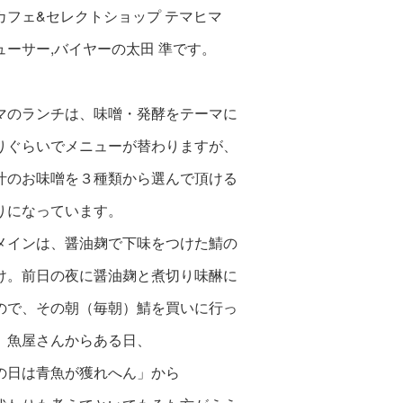
カフェ&セレクトショップ テマヒマ
ューサー,バイヤーの太田 準です。
マのランチは、味噌・発酵をテーマに
りぐらいでメニューが替わりますが、
汁のお味噌を３種類から選んで頂ける
りになっています。
メインは、醤油麹で下味をつけた鯖の
け。前日の夜に醤油麹と煮切り味醂に
ので、その朝（毎朝）鯖を買いに行っ
。魚屋さんからある日、
の日は青魚が獲れへん」から