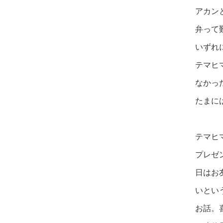
アカン
弁って
いずれ
テマヒ
なかっ
たまに
テマヒ
プレゼ
日はお
いとい
お話。