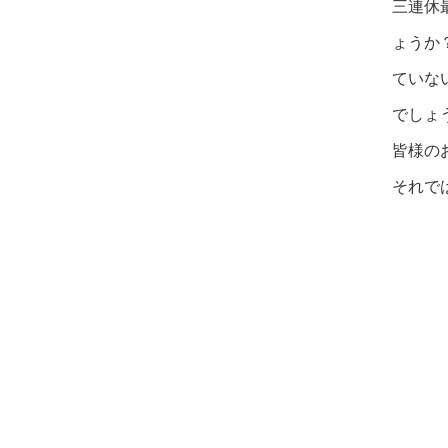
三連休
ょうか
ていな
でしょ
皆様の
それで