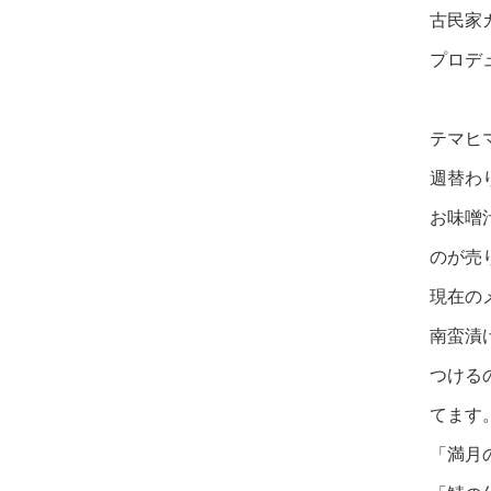
古民家
プロデ
テマヒ
週替わ
お味噌
のが売
現在の
南蛮漬
つける
てます
「満月