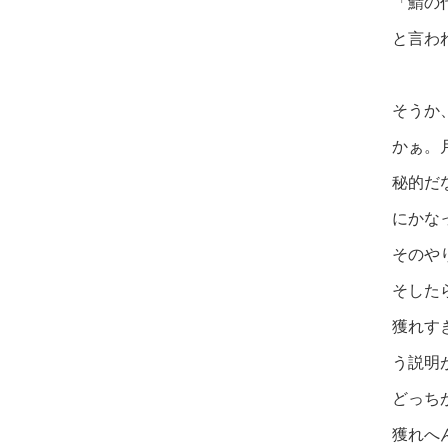
「鯖の
と言わ
そうか
かぁ。
秘的だ
にかな
そのや
そした
獲れす
う説明
どっち
獲れへ