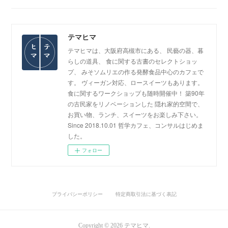
テマヒマ
テマヒマは、大阪府高槻市にある、 民藝の器、暮
らしの道具、 食に関する古書のセレクトショッ
プ、 みそソムリエの作る発酵食品中心のカフェで
す。 ヴィーガン対応、ロースイーツもあります。
食に関するワークショップも随時開催中！ 築90年
の古民家をリノベーションした 隠れ家的空間で、
お買い物、ランチ、スイーツをお楽しみ下さい。
Since 2018.10.01 哲学カフェ、コンサルはじめま
した。
フォロー
プライバシーポリシー
特定商取引法に基づく表記
Copyright ©
2026
テマヒマ
.