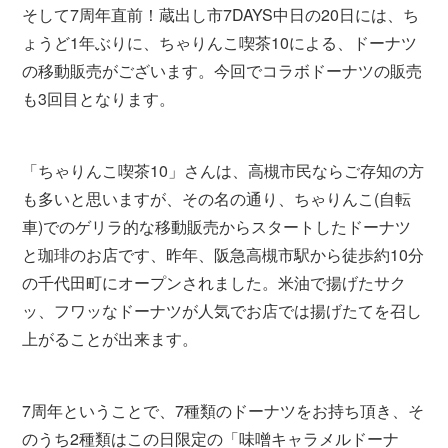
そして7周年直前！蔵出し市7DAYS中日の20日には、ち
ょうど1年ぶりに、ちゃりんこ喫茶10による、ドーナツ
の移動販売がございます。今回でコラボドーナツの販売
も3回目となります。
「ちゃりんこ喫茶10」さんは、高槻市民ならご存知の方
も多いと思いますが、その名の通り、ちゃりんこ(自転
車)でのゲリラ的な移動販売からスタートしたドーナツ
と珈琲のお店です、昨年、阪急高槻市駅から徒歩約10分
の千代田町にオープンされました。米油で揚げたサク
ッ、フワッなドーナツが人気でお店では揚げたてを召し
上がることが出来ます。
7周年ということで、7種類のドーナツをお持ち頂き、そ
のうち2種類はこの日限定の「味噌キャラメルドーナ