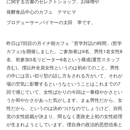
に関する古書のセレクトショップ、お味噌や
発酵食品中心のカフェ テマヒマ
プロデューサー,バイヤーの太田 準です。
昨日は7回目の月イチ朝カフェ「哲学対話の時間」(哲学
カフェ)を開催しました。ご参加者は9名、男性1名女性8
名、初参加3名リピーター6名という構成(運営スタッフ
含む)。僕以外全員女性というのは初めてのこと。男性
の中には言い切り型の話し方をされる方がいて、それが
場の空気に影響するというなということはこれまでの7
回で感じていて、女性ばかりの今回は一番穏やかさとい
うか和やかさがあった気がします。まぁ男性だから、女
性だから、というのは決めつけなのでしょうけど。自民
党の女性総裁が決まり、間もなく憲政史上初の女性総理
が生まれようとしています。僕自身の政治的思想信条と