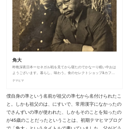
角大
昨晩深夜日本ーセネガル戦を見てから寝たのでかなーり眠い中おは
ようございます。暮らし、味わう。食のセレクトショップ&カフ…
テマヒマ
僕自身の準という名前が祖父の準七から名付けられたこ
と。しかも祖父のは、にすいで、常用漢字になかったの
でさんずいの準が使われた、しかもそのことを知ったの
が45歳のことだったということは、初期テマヒマブログ
で「角大」というタイトルで書いていました。父がどう