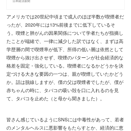
日本経済新聞
アメリカでは20世紀中頃まで成人のほぼ半数が喫煙者だ
ったが、2020年には13%前後までに低下しているそ
う。喫煙と肺がんの因果関係について学者たちが指摘し
たことが端緒で、一律に減少した訳ではなく、まずは高
学歴層の間で喫煙率が低下、所得の低い層は依然として
喫煙から抜け出させず、喫煙のパターンが社会経済的な
格差を固定・強化している。喫煙者になるかどうかを決
定づける大きな要因の一つは、親が喫煙していたかどう
か。話は脱線しますが、僕の父は喫煙者でしたが、僕が
赤ちゃんの時に、タバコの吸い殻を口に入れるのを見
て、タバコを止めた（と母から聞きました）。
皆さん感じているようにSNSには中毒性があって、若者
のメンタルヘルスに悪影響をもたらすとか、経済的に恵