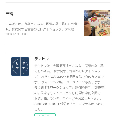
三指
こんばんは。高槻市にある、民藝の器、暮らしの道
具、食に関する古書のセレクトショップ、お味噌…
2026.07.20 10:33
テマヒマ
テマヒマは、大阪府高槻市にある、 民藝の器、暮
らしの道具、 食に関する古書のセレクトショッ
プ、 みそソムリエの作る発酵食品中心のカフェで
す。 ヴィーガン対応、ロースイーツもあります。
食に関するワークショップも随時開催中！ 築90年
の古民家をリノベーションした 隠れ家的空間で、
お買い物、ランチ、スイーツをお楽しみ下さい。
Since 2018.10.01 哲学カフェ、コンサルはじめま
した。