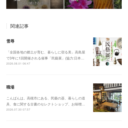
関連記事
雪辱
「全国各地の郷土が育む、暮らしに宿る美」高島屋
で3年に1回開催される催事「民藝展」(協力:日本…
2026.08.01 06:47
職場
こんばんは。高槻市にある、民藝の器、暮らしの道
具、食に関する古書のセレクトショップ、お味噌…
2026.07.30 07:57