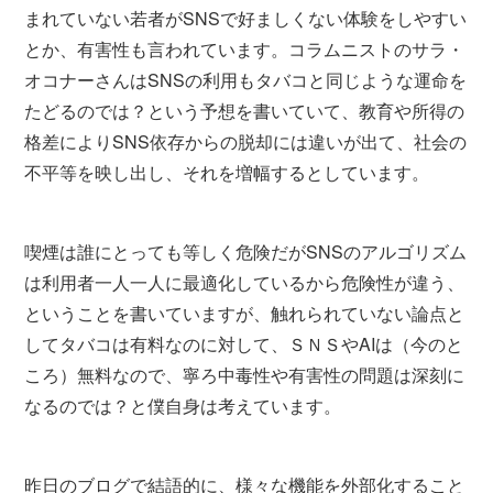
まれていない若者がSNSで好ましくない体験をしやすい
とか、有害性も言われています。コラムニストのサラ・
オコナーさんはSNSの利用もタバコと同じような運命を
たどるのでは？という予想を書いていて、教育や所得の
格差によりSNS依存からの脱却には違いが出て、社会の
不平等を映し出し、それを増幅するとしています。
喫煙は誰にとっても等しく危険だがSNSのアルゴリズム
は利用者一人一人に最適化しているから危険性が違う、
ということを書いていますが、触れられていない論点と
してタバコは有料なのに対して、ＳＮＳやAIは（今のと
ころ）無料なので、寧ろ中毒性や有害性の問題は深刻に
なるのでは？と僕自身は考えています。
昨日のブログで結語的に、様々な機能を外部化すること