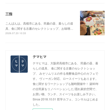
三指
こんばんは。高槻市にある、民藝の器、暮らしの道
具、食に関する古書のセレクトショップ、お味噌…
2026.07.20 10:33
テマヒマ
テマヒマは、大阪府高槻市にある、 民藝の器、暮
らしの道具、 食に関する古書のセレクトショッ
プ、 みそソムリエの作る発酵食品中心のカフェで
す。 ヴィーガン対応、ロースイーツもあります。
食に関するワークショップも随時開催中！ 築90年
の古民家をリノベーションした 隠れ家的空間で、
お買い物、ランチ、スイーツをお楽しみ下さい。
Since 2018.10.01 哲学カフェ、コンサルはじめま
した。