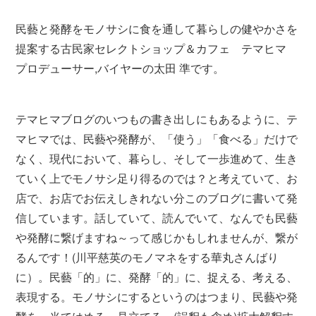
民藝と発酵をモノサシに食を通して暮らしの健やかさを
提案する古民家セレクトショップ＆カフェ テマヒマ
プロデューサー,バイヤーの太田 準です。
テマヒマブログのいつもの書き出しにもあるように、テ
マヒマでは、民藝や発酵が、「使う」「食べる」だけで
なく、現代において、暮らし、そして一歩進めて、生き
ていく上でモノサシ足り得るのでは？と考えていて、お
店で、お店でお伝えしきれない分このブログに書いて発
信しています。話していて、読んでいて、なんでも民藝
や発酵に繋げますね～って感じかもしれませんが、繋が
るんです！(川平慈英のモノマネをする華丸さんばり
に）。民藝「的」に、発酵「的」に、捉える、考える、
表現する。モノサシにするというのはつまり、民藝や発