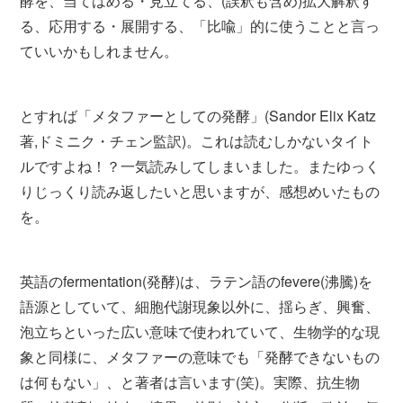
酵を、当てはめる・見立てる、(誤釈も含め)拡大解釈す
る、応用する・展開する、「比喩」的に使うことと言っ
ていいかもしれません。
とすれば「メタファーとしての発酵」(Sandor Elix Katz
著,ドミニク・チェン監訳)。これは読むしかないタイト
ルですよね！？一気読みしてしまいました。またゆっく
りじっくり読み返したいと思いますが、感想めいたもの
を。
英語のfermentation(発酵)は、ラテン語のfevere(沸騰)を
語源としていて、細胞代謝現象以外に、揺らぎ、興奮、
泡立ちといった広い意味で使われていて、生物学的な現
象と同様に、メタファーの意味でも「発酵できないもの
は何もない」、と著者は言います(笑)。実際、抗生物