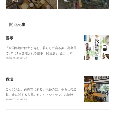
純血
煉瓦
関連記事
雪辱
「全国各地の郷土が育む、暮らしに宿る美」高島屋
で3年に1回開催される催事「民藝展」(協力:日本…
2026.08.01 06:47
職場
こんばんは。高槻市にある、民藝の器、暮らしの道
具、食に関する古書のセレクトショップ、お味噌…
2026.07.30 07:57