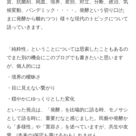
質、抗菌剤、純血、境界、差別、対立、分断、政治、気
候変動、パンデミック・・・・。発酵という切り口(た
まに発酵から離れつつ）様々な現代のトピックについて
語っていきます。
「純粋性」ということについては思索したこともあるの
でまた別の機会にこのブログでも書きたいと思います
が、個人的には
・境界の曖昧さ
・目に見えない繋がり
・穏やかにゆっくりとした変化
といった視点は、「発酵」を比喩的に語る時、モノサシ
として語る時に、重要だなと感じました。民藝や発酵か
ら「多様性」や「寛容さ」を述べていますが、共生や友
愛、(本来の)保守も導けるかもしれません。