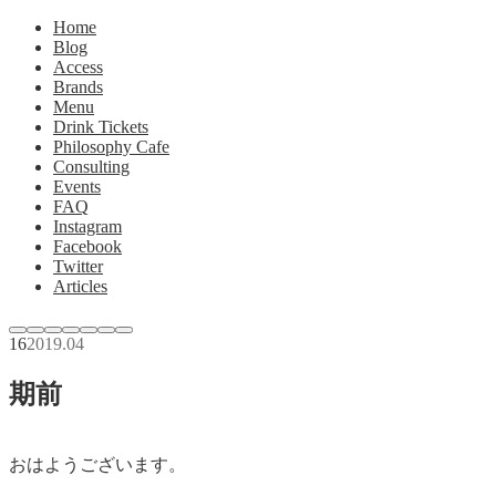
Home
Blog
Access
Brands
Menu
Drink Tickets
Philosophy Cafe
Consulting
Events
FAQ
Instagram
Facebook
Twitter
Articles
16
2019
.
04
期前
おはようございます。