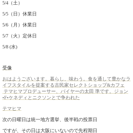
5/4（土）
5/5（日）休業日
5/6（月）休業日
5/7（火）定休日
5/8 (水)
受像
おはようございます。暮らし、味わう。食を通して豊かなラ
イフスタイルを提案する古民家セレクトショップ&カフェ
テマヒマプロデューサー、バイヤーの太田 準です。ジョン
•F•ケネディとニクソンとで争われた
テマヒマ
次の日曜日は統一地方選挙、後半戦の投票日
ですが、
その日は大阪にいないので先程期日