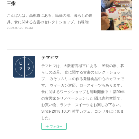
三指
こんばんは。高槻市にある、民藝の器、暮らしの道
具、食に関する古書のセレクトショップ、お味噌…
2026.07.20 10:33
テマヒマ
テマヒマは、大阪府高槻市にある、 民藝の器、暮
らしの道具、 食に関する古書のセレクトショッ
プ、 みそソムリエの作る発酵食品中心のカフェで
す。 ヴィーガン対応、ロースイーツもあります。
食に関するワークショップも随時開催中！ 築90年
の古民家をリノベーションした 隠れ家的空間で、
お買い物、ランチ、スイーツをお楽しみ下さい。
Since 2018.10.01 哲学カフェ、コンサルはじめま
した。
フォロー