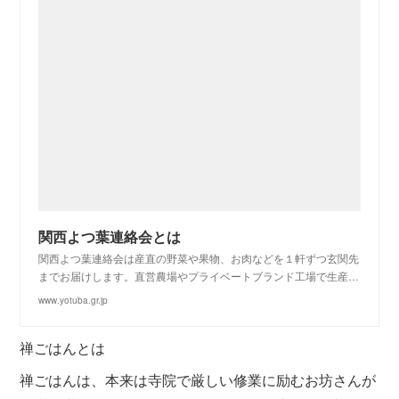
関西よつ葉連絡会とは
関西よつ葉連絡会は産直の野菜や果物、お肉などを１軒ずつ玄関先
までお届けします。直営農場やプライベートブランド工場で生産…
www.yotuba.gr.jp
禅ごはんとは
禅ごはんは、本来は寺院で厳しい修業に励むお坊さんが