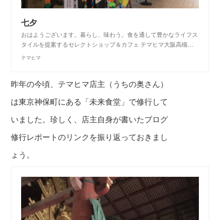
七夕
おはようございます。暮らし、味わう。食を通して豊かなライフス
タイルを提案するセレクトショップ＆カフェ テマヒマ大阪高槻…
テマヒマ
昨年の今頃、テマヒマ店主（うちの奥さん）
は
東京神保町にある「未来食堂」で修行して
いました。
珍しく、店主自身が書いたブログ
修行レポートのリンクを振り返っておきまし
ょう。