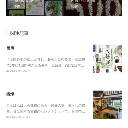
2019.07.07 22:00
2019.07.05 22:00
沖縄
読破
関連記事
雪辱
「全国各地の郷土が育む、暮らしに宿る美」高島屋
で3年に1回開催される催事「民藝展」(協力:日本…
2026.08.01 06:47
職場
こんばんは。高槻市にある、民藝の器、暮らしの道
具、食に関する古書のセレクトショップ、お味噌…
2026.07.30 07:57