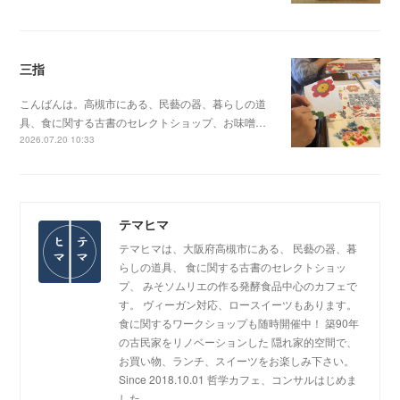
三指
こんばんは。高槻市にある、民藝の器、暮らしの道
具、食に関する古書のセレクトショップ、お味噌…
2026.07.20 10:33
テマヒマ
テマヒマは、大阪府高槻市にある、 民藝の器、暮
らしの道具、 食に関する古書のセレクトショッ
プ、 みそソムリエの作る発酵食品中心のカフェで
す。 ヴィーガン対応、ロースイーツもあります。
食に関するワークショップも随時開催中！ 築90年
の古民家をリノベーションした 隠れ家的空間で、
お買い物、ランチ、スイーツをお楽しみ下さい。
Since 2018.10.01 哲学カフェ、コンサルはじめま
した。