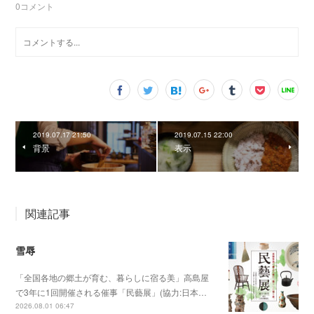
0
コメント
2019.07.17 21:50
2019.07.15 22:00
背景
表示
関連記事
雪辱
「全国各地の郷土が育む、暮らしに宿る美」高島屋
で3年に1回開催される催事「民藝展」(協力:日本…
2026.08.01 06:47