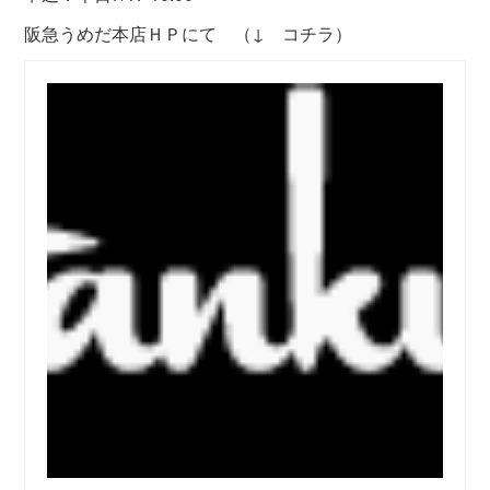
阪急うめだ本店ＨＰにて （↓ コチラ）