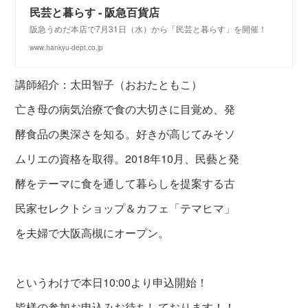
民芸と暮らす - 阪急百貨店
阪急うめだ本店で7月31日（水）から「民芸と暮らす」を開催！
www.hankyu-dept.co.jp
講師紹介：太田智子（おおたともこ）
亡き母の病気治療で食の大切さに目覚め、発
酵食品の奥深さを知る。好きが高じてみそソ
ムリエの資格を取得。2018年10月、民藝と発
酵をテーマに食を通して暮らしを提案する古
民家セレクトショップ＆カフェ「テマヒマ」
を夫婦で大阪高槻にオープン。
というわけで本日10:00より申込開始！
皆様の参加お申込みお待ちしております！！