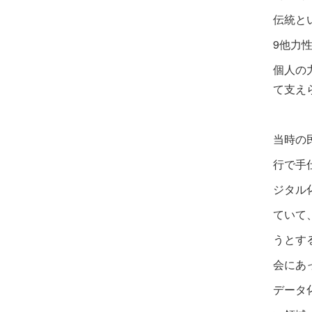
伝統と
9他力
個人の
て支え
当時の
行で手
ジタル
ていて
うとす
会にあ
データ