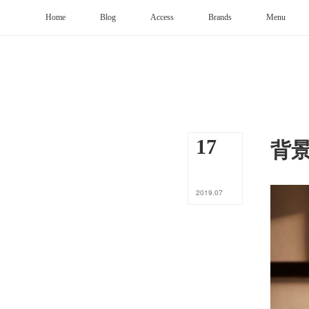
Home
Blog
Access
Brands
Menu
背
17
2019
.
07