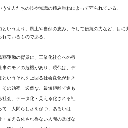
いう先人たちの技や知識の積み重ねによって守られている。
性
力というより、風土や自然の恵み、そして伝統の力など、目に
られているものである。
民藝運動の背景に、工業化社会への移
仕事の
モノの危機があり、現代は、デ
化というそれを上回
る社会変化が起き
、その効率一辺倒な、最短距離で
進も
る社会、データ化・見える化される社
って、
人間らしさを保つ、あるいは、
化・見える化
され得ない人間の及ばな