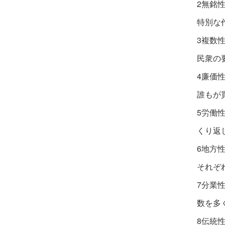
2無銘
特別な
3複数
民衆の
4廉価
誰もが
5労働
くり返
6地方
それぞ
7分業
数を多
8伝統