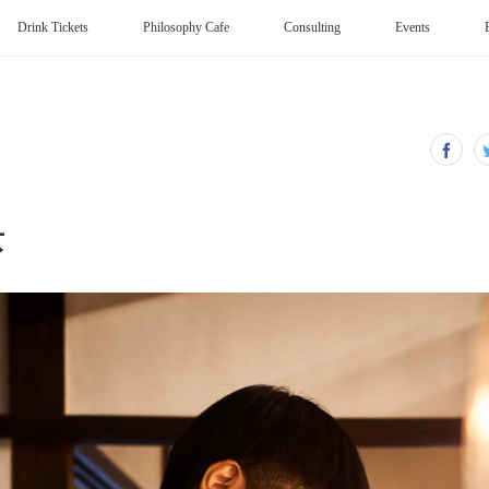
Drink Tickets
Philosophy Cafe
Consulting
Events
景