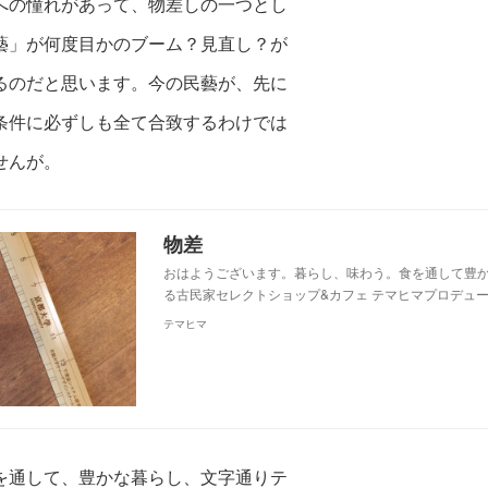
への憧れがあって、
物差しの一つとし
藝」が何度目かのブーム？見直し？が
るのだと思います。
今の
民藝が、
先に
条件に必ずしも全て合致するわけ
では
せんが。
物差
おはようございます。暮らし、味わう。食を通して豊
る古民家セレクトショップ&カフェ テマヒマプロデュー
テマヒマ
を通して、豊かな暮らし、文字通りテ