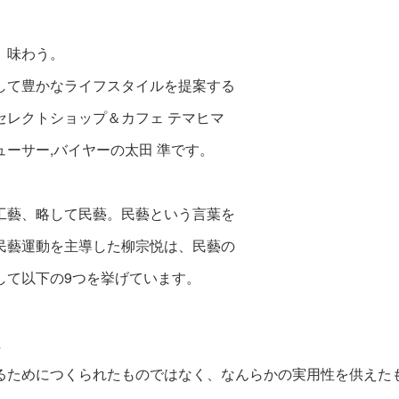
、味わう。
して豊かなライフスタイルを提案する
セレクトショップ＆カフェ テマヒマ
ューサー,バイヤーの太田 準です。
工藝、略して民藝。民藝という言葉を
民藝運動を
主導した柳宗悦は、民藝の
して以下の9つを挙げています。
性
るためにつくられたものではなく、なんらかの実用性を供えた