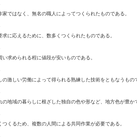
性
作家ではなく、無名の職人によってつくられたものである。
性
要求に応えるために、数多くつくられたものである。
性
買い求められる程に値段が安いものである。
性
しの激しい労働によって得られる熟練した技術をともなうもの
性
れの地域の暮らしに根ざした独自の色や形など、地方色が豊か
性
くつくるため、複数の人間による共同作業が必要である。
性