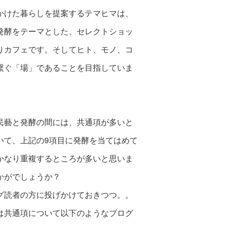
かけた暮らしを提案する
テマヒマは、
発酵をテーマとした、セレクトショッ
り
カフェです。そしてヒト、モノ、コ
繋ぐ「場」であることを
目指していま
民藝と発酵の間には、共通項が多いと
いて、
上記の9項目に発酵を当てはめて
かなり重複するところが
多いと思いま
かがでしょうか？
グ読者の方に投げかけておきつつ。。
は共通項について以下のようなブログ