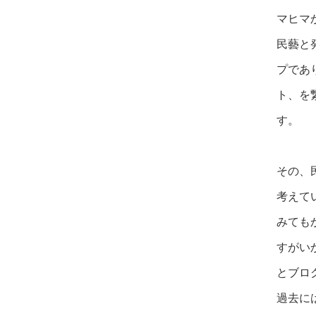
マヒマ
民藝と
プであ
ト、を
す。
その、
考えて
みても
すがい
とブロ
過去に